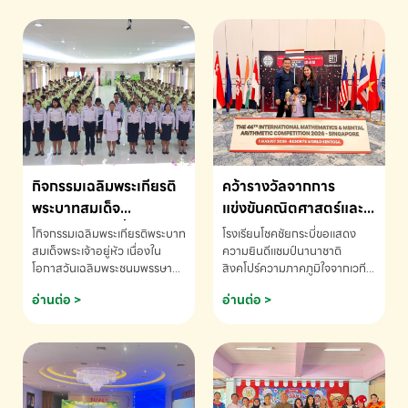
กิจกรรมเฉลิมพระเกียรติ
คว้ารางวัลจากการ
พระบาทสมเด็จ
แข่งขันคณิตศาสตร์และ
พระเจ้าอยู่หัว เนื่องใน
คณิตคิดเร็วนานาชาติ
โกิจกรรมเฉลิมพระเกียรติพระบาท
โรงเรียนโชคชัยกระบี่ขอแสดง
โอกาสวันเฉลิม
ครั้งที่ 46 ประจำปี 2569
สมเด็จพระเจ้าอยู่หัว เนื่องใน
ความยินดีแชมป์นานาชาติ
โอกาสวันเฉลิมพระชนมพรรษา
สิงคโปร์ความภาคภูมิใจจากเวที
พระชนมพรรษา
ณ ประเทศสิงคโปร์
โรงเรียนโชคชัยกระบี่-สอบถาม
ระดับนานาชาติ 🇹🇭🇸🇬
อ่านต่อ >
อ่านต่อ >
ข้อมูลเพิ่มเติม โทร. 075-691910
ด.ช.พัทธนันท์ พรหมพันธ์ ชั้น
อนุบาล EP K3 โรงเรียนโชคชัย
กระบี่ จ.กระบี่ คว้ารางวัลจากการ
แข่งขันคณิตศาสตร์และคณิตคิด
เร็วนานาชาติ ครั้งที่ 46 ประจำปี
2569 ณ ประเทศสิงคโปร์
INTERNATIONAL