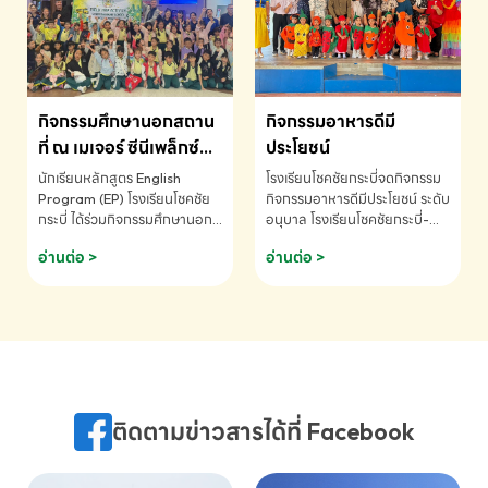
MATHEMATICS AND
MENTAL ARITHMETIC
COMPETITION 2026 - ถ้วย
รางวัลรองชนะเลิศอันดับที่ 2
Mental Arithmetic
กิจกรรมศึกษานอกสถาน
กิจกรรมอาหารดีมี
Competition K2 - ถ้วยรางวัล
รองชนะเลิศอันดับที่ 2 Mental
ที่ ณ เมเจอร์ ซีนีเพล็กซ์
ประโยชน์
Arithmetic Competition
ระดับประถมศึกษา (EP.1-
นักเรียนหลักสูตร English
โรงเรียนโชคชัยกระบี่จดกิจกรรม
K2(Grop) โรงเรียนโชคชัยกระบี่-
6)
Program (EP) โรงเรียนโชคชัย
กิจกรรมอาหารดีมีประโยชน์ ระดับ
สอบถามข้อมูลเพิ่มเติม โทร.
กระบี่ ได้ร่วมกิจกรรมศึกษานอก
อนุบาล โรงเรียนโชคชัยกระบี่-
075-691910
สถานที่ ณ เมเจอร์ ซีนีเพล็กซ์ รับ
สอบถามข้อมูลเพิ่มเติม โทร.
อ่านต่อ >
อ่านต่อ >
ชมภาพยนตร์ Toy Story 5
075-691910
(Soundtrack)เพื่อเสริมทักษะ
การฟังภาษาอังกฤษ เรียนรู้คำ
ศัพท์และการสื่อสารจากเจ้าของ
ภาษา ผ่านประสบการณ์การเรียนรู้
นอกห้องเรียนที่สนุกและสร้างแรง
บันดาลใจ โรงเรียนโชคชัยกระบี่-
สอบถามข้อมูลเพิ่มเติม โทร.
ติดตามข่าวสารได้ที่ Facebook
075-691910