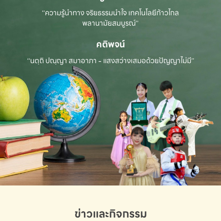
“ความรู้นำทาง จริยธรรมนำใจ เทคโนโลยีก้าวไกล
พลานามัยสมบูรณ์”
คติพจน์
“นตฺถิ ปณฺญา สมาอาภา - แสงสว่างเสมอด้วยปัญญาไม่มี”
ข่าวและกิจกรรม