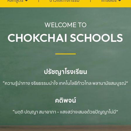
หลักสูตร
ข่าวและกิจกรรม
แกลลอรี่
WELCOME TO
CHOKCHAI SCHOOLS
ปรัชญาโรงเรียน
“ความรู้นำทาง จริยธรรมนำใจ เทคโนโลยีก้าวไกล
พลานามัยสมบูรณ์”
คติพจน์
“นตฺถิ ปณฺญา สมาอาภา - แสงสว่างเสมอด้วยปัญญาไม่มี”