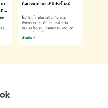
ณ
กิจกรรมอาหารดีมีประโยชน์
ระถม
ram
โรงเรียนโชคชัยกระบี่จดกิจกรรม
กิจกรรมอาหารดีมีประโยชน์ ระดับ
ร์ ซี
อนุบาล โรงเรียนโชคชัยกระบี่-สอบถาม
ory 5
ข้อมูลเพิ่มเติม โทร. 075-691910
อ่านต่อ >
ฟัง
าร
ยนที่
ยน
ติม
ook