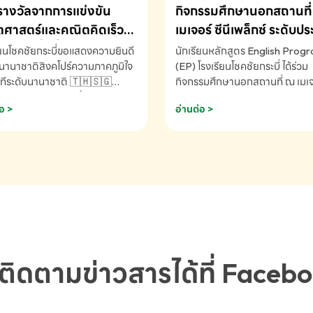
รางวัลจากการแข่งขัน
กิจกรรมศึกษานอกสถานที่ 
ศาสตร์และคณิตคิดเร็ว
เมเจอร์ ซีนีเพล็กซ์ ระดับป
ชาติ ครั้งที่ 46 ประจำปี
ศึกษา (EP.1-6)
ียนโชคชัยกระบี่ขอแสดงความยินดี
นักเรียนหลักสูตร English Prog
 ณ ประเทศสิงคโปร์
นานาชาติสิงคโปร์ความภาคภูมิใจ
(EP) โรงเรียนโชคชัยกระบี่ ได้ร่วม
ทีระดับนานาชาติ 🇹🇭🇸🇬
กิจกรรมศึกษานอกสถานที่ ณ เมเจอ
ัทธนันท์ พรหมพันธ์ ชั้นอนุบาล EP
นีเพล็กซ์ รับชมภาพยนตร์ Toy St
อ >
อ่านต่อ >
เรียนโชคชัยกระบี่ จ.กระบี่ คว้า
(Soundtrack)เพื่อเสริมทักษะการ
ลจากการแข่งขันคณิตศาสตร์และ
ภาษาอังกฤษ เรียนรู้คำศัพท์และก
ิดเร็วนานาชาติ ครั้งที่ 46 ประจำ
สื่อสารจากเจ้าของภาษา ผ่าน
69 ณ ประเทศสิงคโปร์
ประสบการณ์การเรียนรู้นอกห้องเรี
RNATIONAL MATHEMATICS
สนุกและสร้างแรงบันดาลใจ โรงเรี
MENTAL ARITHMETIC
โชคชัยกระบี่-สอบถามข้อมูลเพิ่มเ
ETITION 2026 - ถ้วยรางวัล
โทร. 075-691910
ะเลิศอันดับที่ 2 Mental
metic Competition K2 - ถ้วย
ลรองชนะเลิศอันดับที่ 2 Mental
ติดตามข่าวสารได้ที่ Faceb
metic Competition K2(Grop)
ียนโชคชัยกระบี่-สอบถามข้อมูล
เติม โทร. 075-691910