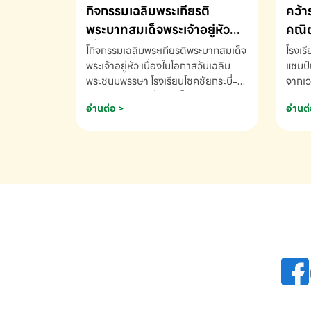
กิจกรรมเฉลิมพระเกียรติ
คว้า
พระบาทสมเด็จพระเจ้าอยู่หัว
คณิต
เนื่องในโอกาสวันเฉลิม
นานา
โกิจกรรมเฉลิมพระเกียรติพระบาทสมเด็จ
โรงเร
พระชนมพรรษา
พระเจ้าอยู่หัว เนื่องในโอกาสวันเฉลิม
2569
แชมป์
พระชนมพรรษา โรงเรียนโชคชัยกระบี่-
จากเว
สอบถามข้อมูลเพิ่มเติม โทร. 075-
ด.ช.พ
อ่านต่อ >
อ่านต่
691910
K3 โรง
รางวั
คณิตค
ปี 25
INTE
AND 
COMP
รองชน
Arith
รางวั
Arith
โรงเร
เพิ่ม