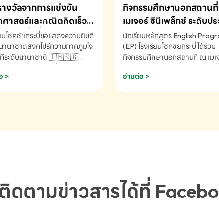
รางวัลจากการแข่งขัน
กิจกรรมศึกษานอกสถานที่ 
ศาสตร์และคณิตคิดเร็ว
เมเจอร์ ซีนีเพล็กซ์ ระดับป
ชาติ ครั้งที่ 46 ประจำปี
ศึกษา (EP.1-6)
ียนโชคชัยกระบี่ขอแสดงความยินดี
นักเรียนหลักสูตร English Prog
 ณ ประเทศสิงคโปร์
นานาชาติสิงคโปร์ความภาคภูมิใจ
(EP) โรงเรียนโชคชัยกระบี่ ได้ร่วม
ทีระดับนานาชาติ 🇹🇭🇸🇬
กิจกรรมศึกษานอกสถานที่ ณ เมเจอ
ัทธนันท์ พรหมพันธ์ ชั้นอนุบาล EP
นีเพล็กซ์ รับชมภาพยนตร์ Toy St
อ >
อ่านต่อ >
เรียนโชคชัยกระบี่ จ.กระบี่ คว้า
(Soundtrack)เพื่อเสริมทักษะการ
ลจากการแข่งขันคณิตศาสตร์และ
ภาษาอังกฤษ เรียนรู้คำศัพท์และก
ิดเร็วนานาชาติ ครั้งที่ 46 ประจำ
สื่อสารจากเจ้าของภาษา ผ่าน
69 ณ ประเทศสิงคโปร์
ประสบการณ์การเรียนรู้นอกห้องเรี
RNATIONAL MATHEMATICS
สนุกและสร้างแรงบันดาลใจ โรงเรี
MENTAL ARITHMETIC
โชคชัยกระบี่-สอบถามข้อมูลเพิ่มเ
ETITION 2026 - ถ้วยรางวัล
โทร. 075-691910
ะเลิศอันดับที่ 2 Mental
metic Competition K2 - ถ้วย
ลรองชนะเลิศอันดับที่ 2 Mental
ติดตามข่าวสารได้ที่ Faceb
metic Competition K2(Grop)
ียนโชคชัยกระบี่-สอบถามข้อมูล
เติม โทร. 075-691910