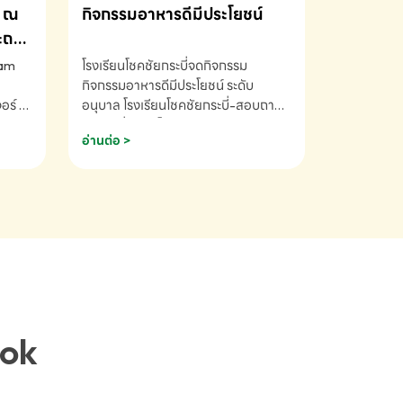
ณ
กิจกรรมอาหารดีมีประโยชน์
ระถม
ram
โรงเรียนโชคชัยกระบี่จดกิจกรรม
กิจกรรมอาหารดีมีประโยชน์ ระดับ
ร์ ซี
อนุบาล โรงเรียนโชคชัยกระบี่-สอบถาม
ory 5
ข้อมูลเพิ่มเติม โทร. 075-691910
อ่านต่อ >
ฟัง
าร
ยนที่
ยน
ติม
ook