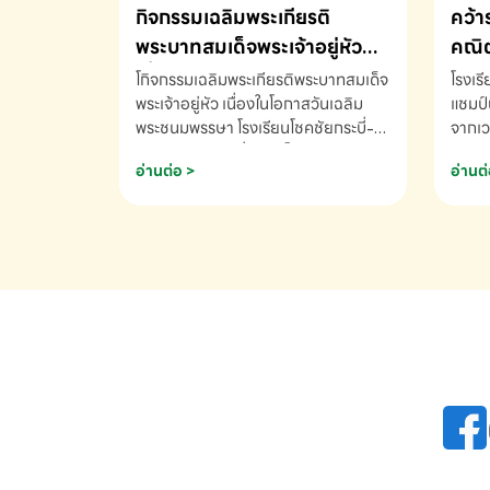
กิจกรรมเฉลิมพระเกียรติ
คว้า
พระบาทสมเด็จพระเจ้าอยู่หัว
คณิต
เนื่องในโอกาสวันเฉลิม
นานา
โกิจกรรมเฉลิมพระเกียรติพระบาทสมเด็จ
โรงเร
พระชนมพรรษา
พระเจ้าอยู่หัว เนื่องในโอกาสวันเฉลิม
2569
แชมป์
พระชนมพรรษา โรงเรียนโชคชัยกระบี่-
จากเว
สอบถามข้อมูลเพิ่มเติม โทร. 075-
ด.ช.พ
อ่านต่อ >
อ่านต่
691910
K3 โรง
รางวั
คณิตค
ปี 25
INTE
AND 
COMP
รองชน
Arith
รางวั
Arith
โรงเร
เพิ่ม