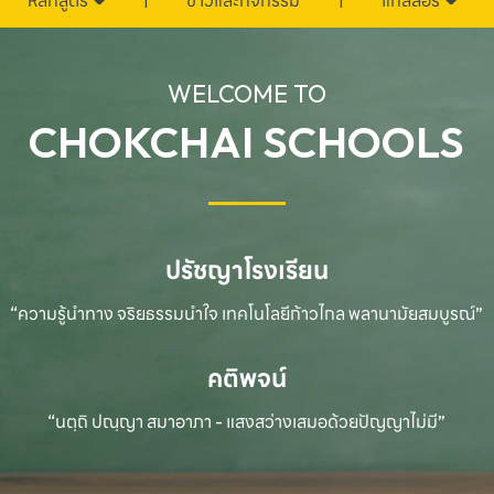
หลักสูตร
ข่าวและกิจกรรม
แกลลอรี่
WELCOME TO
CHOKCHAI SCHOOLS
ปรัชญาโรงเรียน
“ความรู้นำทาง จริยธรรมนำใจ เทคโนโลยีก้าวไกล
พลานามัยสมบูรณ์”
คติพจน์
“นตฺถิ ปณฺญา สมาอาภา - แสงสว่างเสมอด้วยปัญญาไม่มี”