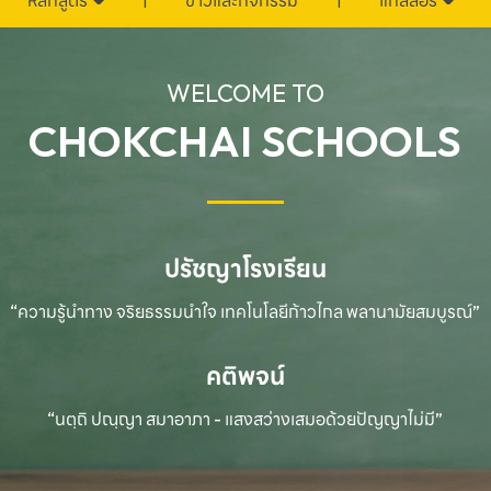
หลักสูตร
ข่าวและกิจกรรม
แกลลอรี่
WELCOME TO
CHOKCHAI SCHOOLS
ปรัชญาโรงเรียน
“ความรู้นำทาง จริยธรรมนำใจ เทคโนโลยีก้าวไกล
พลานามัยสมบูรณ์”
คติพจน์
“นตฺถิ ปณฺญา สมาอาภา - แสงสว่างเสมอด้วยปัญญาไม่มี”