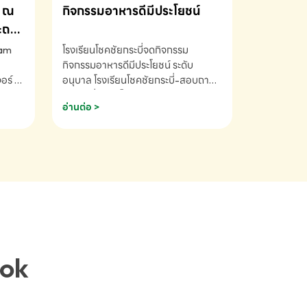
ณ
กิจกรรมอาหารดีมีประโยชน์
ระถม
ram
โรงเรียนโชคชัยกระบี่จดกิจกรรม
กิจกรรมอาหารดีมีประโยชน์ ระดับ
ร์ ซี
อนุบาล โรงเรียนโชคชัยกระบี่-สอบถาม
ory 5
ข้อมูลเพิ่มเติม โทร. 075-691910
อ่านต่อ >
ฟัง
าร
ยนที่
ยน
ติม
ook