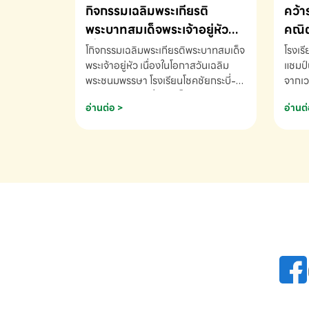
กิจกรรมเฉลิมพระเกียรติ
คว้า
พระบาทสมเด็จพระเจ้าอยู่หัว
คณิต
เนื่องในโอกาสวันเฉลิม
นานา
โกิจกรรมเฉลิมพระเกียรติพระบาทสมเด็จ
โรงเร
พระชนมพรรษา
พระเจ้าอยู่หัว เนื่องในโอกาสวันเฉลิม
2569
แชมป์
พระชนมพรรษา โรงเรียนโชคชัยกระบี่-
จากเว
สอบถามข้อมูลเพิ่มเติม โทร. 075-
ด.ช.พ
อ่านต่อ >
อ่านต่
691910
K3 โรง
รางวั
คณิตค
ปี 25
INTE
AND 
COMP
รองชน
Arith
รางวั
Arith
โรงเร
เพิ่ม