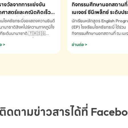
รางวัลจากการแข่งขัน
กิจกรรมศึกษานอกสถานที่ 
ศาสตร์และคณิตคิดเร็ว
เมเจอร์ ซีนีเพล็กซ์ ระดับป
ชาติ ครั้งที่ 46 ประจำปี
ศึกษา (EP.1-6)
ียนโชคชัยกระบี่ขอแสดงความยินดี
นักเรียนหลักสูตร English Prog
 ณ ประเทศสิงคโปร์
นานาชาติสิงคโปร์ความภาคภูมิใจ
(EP) โรงเรียนโชคชัยกระบี่ ได้ร่วม
ทีระดับนานาชาติ 🇹🇭🇸🇬
กิจกรรมศึกษานอกสถานที่ ณ เมเจอ
ัทธนันท์ พรหมพันธ์ ชั้นอนุบาล EP
นีเพล็กซ์ รับชมภาพยนตร์ Toy St
อ >
อ่านต่อ >
เรียนโชคชัยกระบี่ จ.กระบี่ คว้า
(Soundtrack)เพื่อเสริมทักษะการ
ลจากการแข่งขันคณิตศาสตร์และ
ภาษาอังกฤษ เรียนรู้คำศัพท์และก
ิดเร็วนานาชาติ ครั้งที่ 46 ประจำ
สื่อสารจากเจ้าของภาษา ผ่าน
69 ณ ประเทศสิงคโปร์
ประสบการณ์การเรียนรู้นอกห้องเรี
RNATIONAL MATHEMATICS
สนุกและสร้างแรงบันดาลใจ โรงเรี
MENTAL ARITHMETIC
โชคชัยกระบี่-สอบถามข้อมูลเพิ่มเ
ETITION 2026 - ถ้วยรางวัล
โทร. 075-691910
ะเลิศอันดับที่ 2 Mental
metic Competition K2 - ถ้วย
ลรองชนะเลิศอันดับที่ 2 Mental
ติดตามข่าวสารได้ที่ Faceb
metic Competition K2(Grop)
ียนโชคชัยกระบี่-สอบถามข้อมูล
เติม โทร. 075-691910