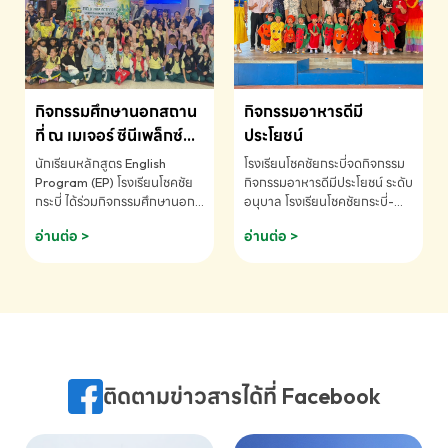
MATHEMATICS AND
MENTAL ARITHMETIC
COMPETITION 2026 - ถ้วย
รางวัลรองชนะเลิศอันดับที่ 2
Mental Arithmetic
กิจกรรมศึกษานอกสถาน
กิจกรรมอาหารดีมี
Competition K2 - ถ้วยรางวัล
รองชนะเลิศอันดับที่ 2 Mental
ที่ ณ เมเจอร์ ซีนีเพล็กซ์
ประโยชน์
Arithmetic Competition
ระดับประถมศึกษา (EP.1-
นักเรียนหลักสูตร English
โรงเรียนโชคชัยกระบี่จดกิจกรรม
K2(Grop) โรงเรียนโชคชัยกระบี่-
6)
Program (EP) โรงเรียนโชคชัย
กิจกรรมอาหารดีมีประโยชน์ ระดับ
สอบถามข้อมูลเพิ่มเติม โทร.
กระบี่ ได้ร่วมกิจกรรมศึกษานอก
อนุบาล โรงเรียนโชคชัยกระบี่-
075-691910
สถานที่ ณ เมเจอร์ ซีนีเพล็กซ์ รับ
สอบถามข้อมูลเพิ่มเติม โทร.
อ่านต่อ >
อ่านต่อ >
ชมภาพยนตร์ Toy Story 5
075-691910
(Soundtrack)เพื่อเสริมทักษะ
การฟังภาษาอังกฤษ เรียนรู้คำ
ศัพท์และการสื่อสารจากเจ้าของ
ภาษา ผ่านประสบการณ์การเรียนรู้
นอกห้องเรียนที่สนุกและสร้างแรง
บันดาลใจ โรงเรียนโชคชัยกระบี่-
สอบถามข้อมูลเพิ่มเติม โทร.
ติดตามข่าวสารได้ที่ Facebook
075-691910