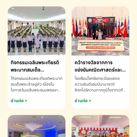
กิจกรรมเฉลิมพระเกียรติ
คว้ารางวัลจากการ
พระบาทสมเด็จ
แข่งขันคณิตศาสตร์และ
พระเจ้าอยู่หัว เนื่องใน
คณิตคิดเร็วนานาชาติ
โกิจกรรมเฉลิมพระเกียรติพระบาท
โรงเรียนโชคชัยกระบี่ขอแสดง
โอกาสวันเฉลิม
ครั้งที่ 46 ประจำปี 2569
สมเด็จพระเจ้าอยู่หัว เนื่องใน
ความยินดีแชมป์นานาชาติ
โอกาสวันเฉลิมพระชนมพรรษา
สิงคโปร์ความภาคภูมิใจจากเวที
พระชนมพรรษา
ณ ประเทศสิงคโปร์
โรงเรียนโชคชัยกระบี่-สอบถาม
ระดับนานาชาติ 🇹🇭🇸🇬
อ่านต่อ >
อ่านต่อ >
ข้อมูลเพิ่มเติม โทร. 075-691910
ด.ช.พัทธนันท์ พรหมพันธ์ ชั้น
อนุบาล EP K3 โรงเรียนโชคชัย
กระบี่ จ.กระบี่ คว้ารางวัลจากการ
แข่งขันคณิตศาสตร์และคณิตคิด
เร็วนานาชาติ ครั้งที่ 46 ประจำปี
2569 ณ ประเทศสิงคโปร์
INTERNATIONAL