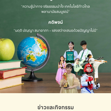
“ความรู้นำทาง จริยธรรมนำใจ เทคโนโลยีก้าวไกล
พลานามัยสมบูรณ์”
คติพจน์
“นตฺถิ ปณฺญา สมาอาภา - แสงสว่างเสมอด้วยปัญญาไม่มี”
ข่าวและกิจกรรม