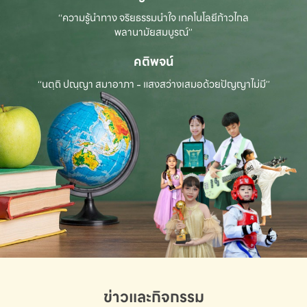
“ความรู้นำทาง จริยธรรมนำใจ เทคโนโลยีก้าวไกล
พลานามัยสมบูรณ์”
คติพจน์
“นตฺถิ ปณฺญา สมาอาภา - แสงสว่างเสมอด้วยปัญญาไม่มี”
ข่าวและกิจกรรม