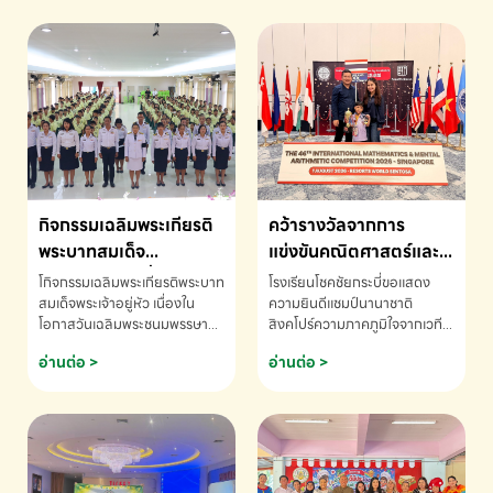
กิจกรรมเฉลิมพระเกียรติ
คว้ารางวัลจากการ
พระบาทสมเด็จ
แข่งขันคณิตศาสตร์และ
พระเจ้าอยู่หัว เนื่องใน
คณิตคิดเร็วนานาชาติ
โกิจกรรมเฉลิมพระเกียรติพระบาท
โรงเรียนโชคชัยกระบี่ขอแสดง
โอกาสวันเฉลิม
ครั้งที่ 46 ประจำปี 2569
สมเด็จพระเจ้าอยู่หัว เนื่องใน
ความยินดีแชมป์นานาชาติ
โอกาสวันเฉลิมพระชนมพรรษา
สิงคโปร์ความภาคภูมิใจจากเวที
พระชนมพรรษา
ณ ประเทศสิงคโปร์
โรงเรียนโชคชัยกระบี่-สอบถาม
ระดับนานาชาติ 🇹🇭🇸🇬
อ่านต่อ >
อ่านต่อ >
ข้อมูลเพิ่มเติม โทร. 075-691910
ด.ช.พัทธนันท์ พรหมพันธ์ ชั้น
อนุบาล EP K3 โรงเรียนโชคชัย
กระบี่ จ.กระบี่ คว้ารางวัลจากการ
แข่งขันคณิตศาสตร์และคณิตคิด
เร็วนานาชาติ ครั้งที่ 46 ประจำปี
2569 ณ ประเทศสิงคโปร์
INTERNATIONAL