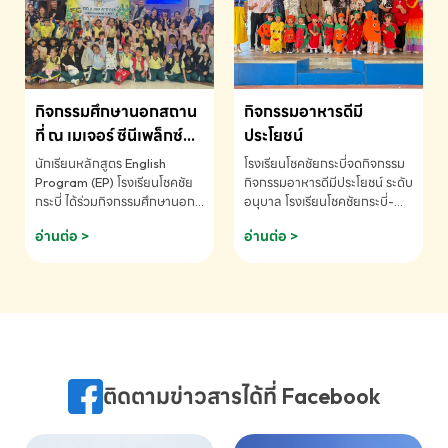
MATHEMATICS AND
MENTAL ARITHMETIC
COMPETITION 2026 - ถ้วย
รางวัลรองชนะเลิศอันดับที่ 2
Mental Arithmetic
กิจกรรมศึกษานอกสถาน
กิจกรรมอาหารดีมี
Competition K2 - ถ้วยรางวัล
รองชนะเลิศอันดับที่ 2 Mental
ที่ ณ เมเจอร์ ซีนีเพล็กซ์
ประโยชน์
Arithmetic Competition
ระดับประถมศึกษา (EP.1-
นักเรียนหลักสูตร English
โรงเรียนโชคชัยกระบี่จดกิจกรรม
K2(Grop) โรงเรียนโชคชัยกระบี่-
6)
Program (EP) โรงเรียนโชคชัย
กิจกรรมอาหารดีมีประโยชน์ ระดับ
สอบถามข้อมูลเพิ่มเติม โทร.
กระบี่ ได้ร่วมกิจกรรมศึกษานอก
อนุบาล โรงเรียนโชคชัยกระบี่-
075-691910
สถานที่ ณ เมเจอร์ ซีนีเพล็กซ์ รับ
สอบถามข้อมูลเพิ่มเติม โทร.
อ่านต่อ >
อ่านต่อ >
ชมภาพยนตร์ Toy Story 5
075-691910
(Soundtrack)เพื่อเสริมทักษะ
การฟังภาษาอังกฤษ เรียนรู้คำ
ศัพท์และการสื่อสารจากเจ้าของ
ภาษา ผ่านประสบการณ์การเรียนรู้
นอกห้องเรียนที่สนุกและสร้างแรง
บันดาลใจ โรงเรียนโชคชัยกระบี่-
สอบถามข้อมูลเพิ่มเติม โทร.
ติดตามข่าวสารได้ที่ Facebook
075-691910