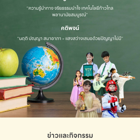
“ความรู้นำทาง จริยธรรมนำใจ เทคโนโลยีก้าวไกล
พลานามัยสมบูรณ์”
คติพจน์
“นตฺถิ ปณฺญา สมาอาภา - แสงสว่างเสมอด้วยปัญญาไม่มี”
ข่าวและกิจกรรม