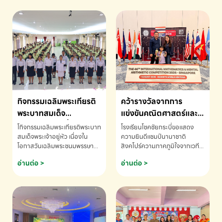
กิจกรรมเฉลิมพระเกียรติ
คว้ารางวัลจากการ
พระบาทสมเด็จ
แข่งขันคณิตศาสตร์และ
พระเจ้าอยู่หัว เนื่องใน
คณิตคิดเร็วนานาชาติ
โกิจกรรมเฉลิมพระเกียรติพระบาท
โรงเรียนโชคชัยกระบี่ขอแสดง
โอกาสวันเฉลิม
ครั้งที่ 46 ประจำปี 2569
สมเด็จพระเจ้าอยู่หัว เนื่องใน
ความยินดีแชมป์นานาชาติ
โอกาสวันเฉลิมพระชนมพรรษา
สิงคโปร์ความภาคภูมิใจจากเวที
พระชนมพรรษา
ณ ประเทศสิงคโปร์
โรงเรียนโชคชัยกระบี่-สอบถาม
ระดับนานาชาติ 🇹🇭🇸🇬
อ่านต่อ >
อ่านต่อ >
ข้อมูลเพิ่มเติม โทร. 075-691910
ด.ช.พัทธนันท์ พรหมพันธ์ ชั้น
อนุบาล EP K3 โรงเรียนโชคชัย
กระบี่ จ.กระบี่ คว้ารางวัลจากการ
แข่งขันคณิตศาสตร์และคณิตคิด
เร็วนานาชาติ ครั้งที่ 46 ประจำปี
2569 ณ ประเทศสิงคโปร์
INTERNATIONAL