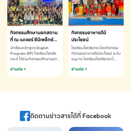
MATHEMATICS AND
MENTAL ARITHMETIC
COMPETITION 2026 - ถ้วย
รางวัลรองชนะเลิศอันดับที่ 2
Mental Arithmetic
กิจกรรมศึกษานอกสถาน
กิจกรรมอาหารดีมี
Competition K2 - ถ้วยรางวัล
รองชนะเลิศอันดับที่ 2 Mental
ที่ ณ เมเจอร์ ซีนีเพล็กซ์
ประโยชน์
Arithmetic Competition
ระดับประถมศึกษา (EP.1-
นักเรียนหลักสูตร English
โรงเรียนโชคชัยกระบี่จดกิจกรรม
K2(Grop) โรงเรียนโชคชัยกระบี่-
6)
Program (EP) โรงเรียนโชคชัย
กิจกรรมอาหารดีมีประโยชน์ ระดับ
สอบถามข้อมูลเพิ่มเติม โทร.
กระบี่ ได้ร่วมกิจกรรมศึกษานอก
อนุบาล โรงเรียนโชคชัยกระบี่-
075-691910
สถานที่ ณ เมเจอร์ ซีนีเพล็กซ์ รับ
สอบถามข้อมูลเพิ่มเติม โทร.
อ่านต่อ >
อ่านต่อ >
ชมภาพยนตร์ Toy Story 5
075-691910
(Soundtrack)เพื่อเสริมทักษะ
การฟังภาษาอังกฤษ เรียนรู้คำ
ศัพท์และการสื่อสารจากเจ้าของ
ภาษา ผ่านประสบการณ์การเรียนรู้
นอกห้องเรียนที่สนุกและสร้างแรง
บันดาลใจ โรงเรียนโชคชัยกระบี่-
สอบถามข้อมูลเพิ่มเติม โทร.
ติดตามข่าวสารได้ที่ Facebook
075-691910