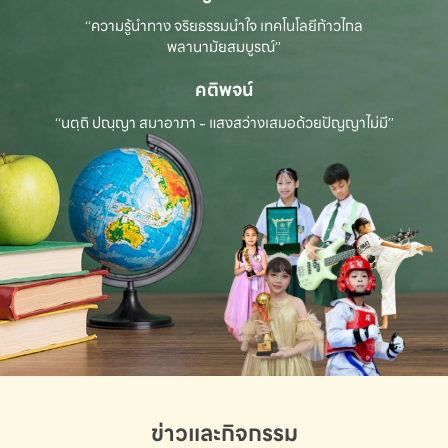
“ความรู้นำทาง จริยธรรมนำใจ เทคโนโลยีก้าวไกล
พลานามัยสมบูรณ์”
คติพจน์
“นตฺถิ ปณฺญา สมาอาภา - แสงสว่างเสมอด้วยปัญญาไม่มี”
ข่าวและกิจกรรม