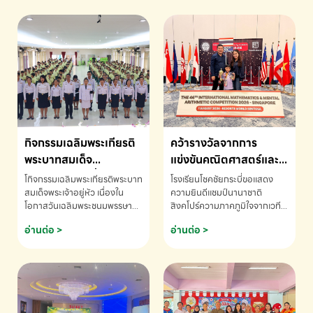
กิจกรรมเฉลิมพระเกียรติ
คว้ารางวัลจากการ
พระบาทสมเด็จ
แข่งขันคณิตศาสตร์และ
พระเจ้าอยู่หัว เนื่องใน
คณิตคิดเร็วนานาชาติ
โกิจกรรมเฉลิมพระเกียรติพระบาท
โรงเรียนโชคชัยกระบี่ขอแสดง
โอกาสวันเฉลิม
ครั้งที่ 46 ประจำปี 2569
สมเด็จพระเจ้าอยู่หัว เนื่องใน
ความยินดีแชมป์นานาชาติ
โอกาสวันเฉลิมพระชนมพรรษา
สิงคโปร์ความภาคภูมิใจจากเวที
พระชนมพรรษา
ณ ประเทศสิงคโปร์
โรงเรียนโชคชัยกระบี่-สอบถาม
ระดับนานาชาติ 🇹🇭🇸🇬
อ่านต่อ >
อ่านต่อ >
ข้อมูลเพิ่มเติม โทร. 075-691910
ด.ช.พัทธนันท์ พรหมพันธ์ ชั้น
อนุบาล EP K3 โรงเรียนโชคชัย
กระบี่ จ.กระบี่ คว้ารางวัลจากการ
แข่งขันคณิตศาสตร์และคณิตคิด
เร็วนานาชาติ ครั้งที่ 46 ประจำปี
2569 ณ ประเทศสิงคโปร์
INTERNATIONAL