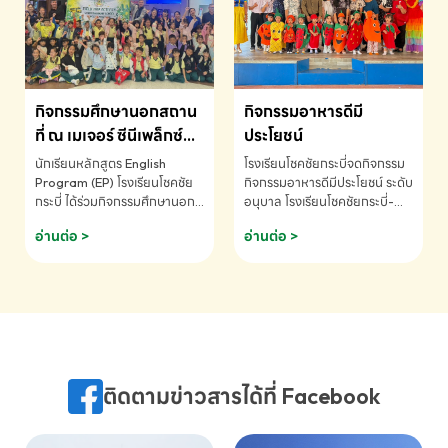
MATHEMATICS AND
MENTAL ARITHMETIC
COMPETITION 2026 - ถ้วย
รางวัลรองชนะเลิศอันดับที่ 2
Mental Arithmetic
กิจกรรมศึกษานอกสถาน
กิจกรรมอาหารดีมี
Competition K2 - ถ้วยรางวัล
รองชนะเลิศอันดับที่ 2 Mental
ที่ ณ เมเจอร์ ซีนีเพล็กซ์
ประโยชน์
Arithmetic Competition
ระดับประถมศึกษา (EP.1-
นักเรียนหลักสูตร English
โรงเรียนโชคชัยกระบี่จดกิจกรรม
K2(Grop) โรงเรียนโชคชัยกระบี่-
6)
Program (EP) โรงเรียนโชคชัย
กิจกรรมอาหารดีมีประโยชน์ ระดับ
สอบถามข้อมูลเพิ่มเติม โทร.
กระบี่ ได้ร่วมกิจกรรมศึกษานอก
อนุบาล โรงเรียนโชคชัยกระบี่-
075-691910
สถานที่ ณ เมเจอร์ ซีนีเพล็กซ์ รับ
สอบถามข้อมูลเพิ่มเติม โทร.
อ่านต่อ >
อ่านต่อ >
ชมภาพยนตร์ Toy Story 5
075-691910
(Soundtrack)เพื่อเสริมทักษะ
การฟังภาษาอังกฤษ เรียนรู้คำ
ศัพท์และการสื่อสารจากเจ้าของ
ภาษา ผ่านประสบการณ์การเรียนรู้
นอกห้องเรียนที่สนุกและสร้างแรง
บันดาลใจ โรงเรียนโชคชัยกระบี่-
สอบถามข้อมูลเพิ่มเติม โทร.
ติดตามข่าวสารได้ที่ Facebook
075-691910